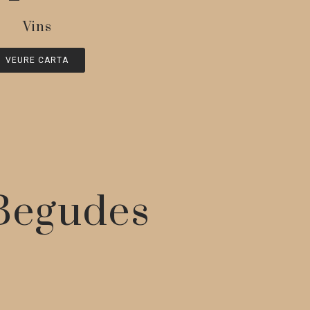
Vins
VEURE CARTA
 Begudes